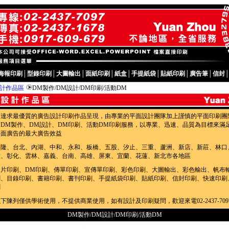
海報印刷
│
型錄印刷
│
大圖輸出
│
面紙印刷
│
紙盒
│
手提紙袋
│
貼紙印刷
│
廣告筆
│
信封
設計作品區
DM製作/DM設計/DM印刷/活動DM
為達求最優質的廣告設計印刷作品呈現，由專業的平面設計團隊加上謹慎的平面印刷團
的DM製作、DM設計、DM印刷、活動DM印刷服務，以專業、迅速、品質為目標來滿
平面廣告的最大廣告效益
基隆、台北、內湖、中和、永和、板橋、五股、汐止、三重、蘆洲、新店、新莊、林口
投、彰化、雲林、嘉義、台南、高雄、屏東、宜蘭、花蓮、新北市各地區
名片印刷、DM印刷、傳單印刷、宣傳單印刷、彩色印刷、大圖輸出、彩色輸出、帆布
刷、目錄印刷、書籍印刷、書刊印刷、手提紙袋印刷、貼紙印刷、信封印刷、快速印刷
刷
下陳列僅供學術使用，不提供商業使用，如有設計及印刷疑問，歡迎來電02-2437-709
DM製作/DM設計/DM印刷/活動DM