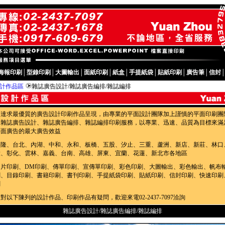
海報印刷
│
型錄印刷
│
大圖輸出
│
面紙印刷
│
紙盒
│
手提紙袋
│
貼紙印刷
│
廣告筆
│
信封
設計作品區
雜誌廣告設計/雜誌廣告編排/雜誌編排
為達求最優質的廣告設計印刷作品呈現，由專業的平面設計團隊加上謹慎的平面印刷團
的雜誌廣告設計、雜誌廣告編排、雜誌編排印刷服務，以專業、迅速、品質為目標來滿
平面廣告的最大廣告效益
基隆、台北、內湖、中和、永和、板橋、五股、汐止、三重、蘆洲、新店、新莊、林口
投、彰化、雲林、嘉義、台南、高雄、屏東、宜蘭、花蓮、新北市各地區
名片印刷、DM印刷、傳單印刷、宣傳單印刷、彩色印刷、大圖輸出、彩色輸出、帆布
刷、目錄印刷、書籍印刷、書刊印刷、手提紙袋印刷、貼紙印刷、信封印刷、快速印刷
刷
對以下陳列的設計作品、印刷作品有疑問，歡迎來電02-2437-7097洽詢
雜誌廣告設計/雜誌廣告編排/雜誌編排