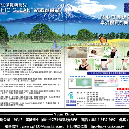
 20347 基隆市中山區中和路168巷8弄38號 電話：886-2-2437-7097 傳真：886-
服務信箱：grease.g4135@msa.hinet.net FTP傳送位置：ftp://ftp.yz-cart.com.tw