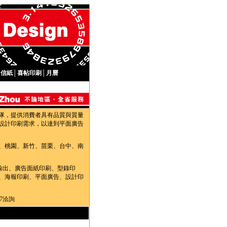
│
信紙
│
喜帖印刷
│
月曆
隊，提供消費者具有品質與質量
設計印刷需求，以達到平面廣告
、桃園、新竹、苗栗、台中、南
輸出、廣告面紙印刷、型錄印
、海報印刷、平面廣告、設計印
7洽詢