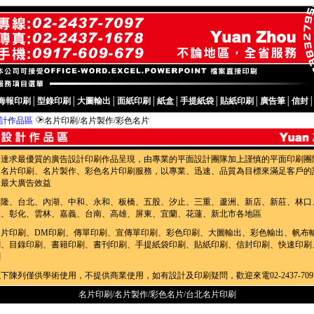
海報印刷
│
型錄印刷
│
大圖輸出
│
面紙印刷
│
紙盒
│
手提紙袋
│
貼紙印刷
│
廣告筆
│
信封
設計作品區
名片印刷/名片製作/彩色名片
為達求最優質的廣告設計印刷作品呈現，由專業的平面設計團隊加上謹慎的平面印刷團
的名片印刷、名片製作、彩色名片印刷服務，以專業、迅速、品質為目標來滿足客戶的
的最大廣告效益
基隆、台北、內湖、中和、永和、板橋、五股、汐止、三重、蘆洲、新店、新莊、林口
投、彰化、雲林、嘉義、台南、高雄、屏東、宜蘭、花蓮、新北市各地區
名片印刷、DM印刷、傳單印刷、宣傳單印刷、彩色印刷、大圖輸出、彩色輸出、帆布
刷、目錄印刷、書籍印刷、書刊印刷、手提紙袋印刷、貼紙印刷、信封印刷、快速印刷
刷
下陳列僅供學術使用，不提供商業使用，如有設計及印刷疑問，歡迎來電02-2437-709
名片印刷/名片製作/彩色名片/台北名片印刷